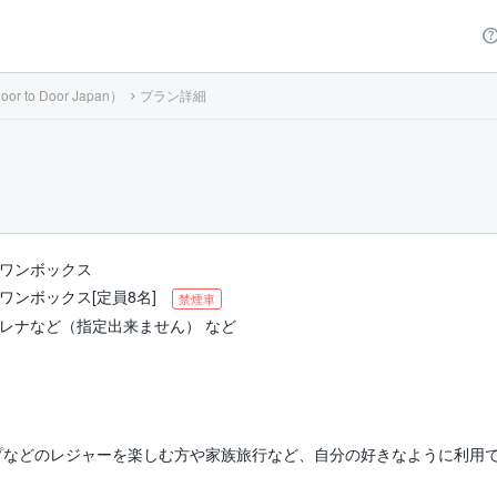
to Door Japan）
プラン詳細
ワンボックス
ワンボックス[定員8名]
禁煙車
レナなど（指定出来ません） など
プなどのレジャーを楽しむ方や家族旅行など、自分の好きなように利用