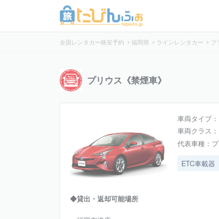
全国レンタカー格安予約
福岡県
ラインレンタカー
プ
プリウス《禁煙車》
車両タイプ：
車両クラス：
代表車種：
プ
ETC車載器
◆貸出・返却可能場所