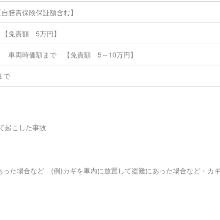
【自賠責保険保証額含む】
 【免責額 5万円】
き 車両時価額まで 【免責額 5～10万円】
まで
て起こした事故
あった場合など (例)カギを車内に放置して盗難にあった場合など・カ