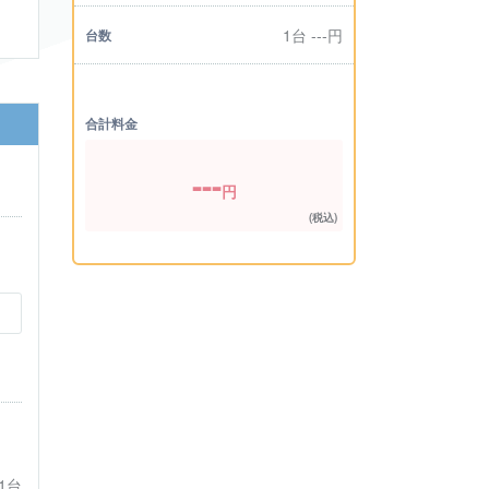
1台
---
円
台数
合計料金
---
円
(税込)
1台