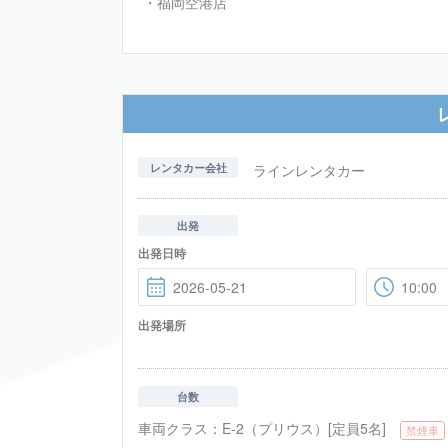
・福岡空港店
・那珂川店※水曜定休日
レンタカー会社
ラインレンタカー
出発
出発日時
出発場所
台数
車両クラス：
E-2（プリウス）[定員5名]
禁煙車