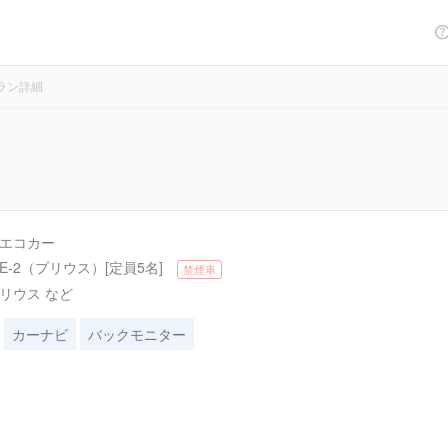
ラン詳細
エコカー
E-2（プリウス）[定員5名]
禁煙車
リウス など
カーナビ
バックモニター