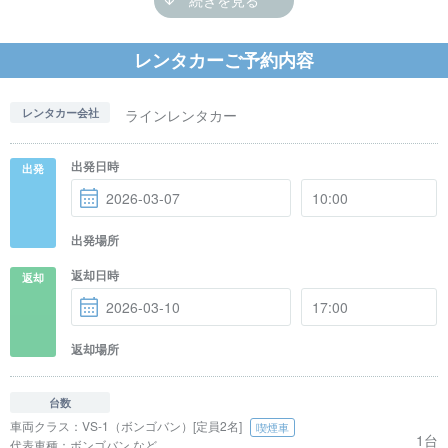
レンタカーご予約内容
※こちらのクラスは全車種
喫煙車
でのご準備です
。
ラインレンタカー
レンタカー会社
出発日時
出発
出発場所
返却日時
返却
返却場所
台数
車両クラス：
VS-1（ボンゴバン）[定員2名]
喫煙車
1台
代表車種：
ボンゴバン など