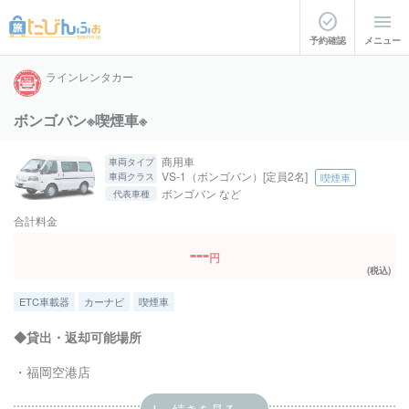
予約確認
メニュー
ラインレンタカー
ボンゴバン※喫煙車※
商用車
車両タイプ
VS-1（ボンゴバン）[定員2名]
車両クラス
喫煙車
ボンゴバン など
代表車種
合計料金
---
円
(税込)
ETC車載器
カーナビ
喫煙車
◆貸出・返却可能場所
・福岡空港店