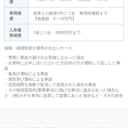
償
車両補
他車との衝突1件につき 車両時価額まで
償
【免責額 5～10万円】
人身傷
1名につき 3000万円まで
害補償
保険・補償制度が適用されないケース
・警察に事故の届け出を実施しなかった場合
・出発時にお申し出いただいた方以外の方が運転して起こした事
故
・無免許運転による事故
・酒気帯び運転による事故
・貸受期間を無断で延滞して使用された場合の事故
・その他貸渡規約(重要事項)に掲げる事項に違反があった場合な
ど (例)カギを車内に放置して盗難にあった場合など・カギの紛失