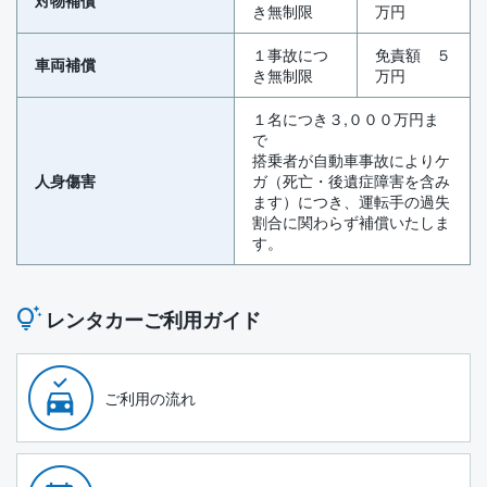
対物補償
き無制限
万円
１事故につ
免責額 ５
車両補償
き無制限
万円
１名につき３,０００万円ま
で
搭乗者が自動車事故によりケ
人身傷害
ガ（死亡・後遺症障害を含み
ます）につき、運転手の過失
割合に関わらず補償いたしま
す。
レンタカーご利用ガイド
ご利用の流れ