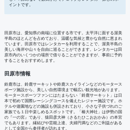
イントです。
田原市は、愛知県の南端に位置する市です。太平洋に面する渥美
半島のほとんどを占めており、温暖な気候と豊かな自然に恵まれ
ています。田原市ではレンタカーを利用することで、渥美半島の
美しい海岸や山々を自由に巡ることができます。レンタカーは田
原市内のいくつかの場所で借りることができますが、事前に予約
することをおすすめします。
田原市情報
鈴鹿市は、鈴鹿サーキットや鈴鹿スカイラインなどのモータース
ポーツ施設から、美しい自然環境まで幅広い観光地があります。
モータースポーツファンにはたまらない「鈴鹿サーキット」は日
本で初めて国際レーシングコースを備えたレジャー施設です。ホ
テルや遊園地などの施設も併設されており、小さな子供づれのご
家族でも１日中楽しめるスポットです。「椿大神社」は伊勢の国
の『一の宮』であり、猿田彦大神（さるたひこおおかみ）の本宮
でもあります。縁結びや芸能上達、夫婦円満などのご利益がある
として全国から参拝者が訪れます。