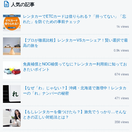
人気の記事
レンタカーでETCカードは借りられる？「持ってない」「忘
れた」を防ぐための事前チェック
1k views
【プロが徹底比較】レンタカーVSカーシェア！賢い選択で最
高の旅を
0.9k views
免責補償とNOC補償ってなに？レンタカー利用前に知ってお
きたいポイント
674 views
【なぜ「わ」じゃない？】沖縄・北海道で激増中！レンタカ
ーの「れ」ナンバーの秘密
471 views
【もしレンタカーを傷つけたら？】旅先でうっかり…そんな
ときの正しい対処法とは？
358 views