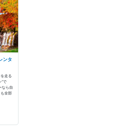
！レンタ
中を走る
”で
ーなら自
ェも全部