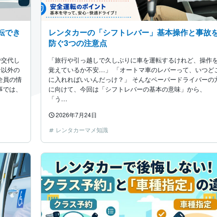
転でき
レンタカーの「シフトレバー」基本操作と事故
防ぐ3つの注意点
で交代し
「旅行や引っ越しで久しぶりに車を運転するけれど、操作
者以外の
覚えているか不安…」 「オートマ車のレバーって、いつど
全員の情
に入れればいいんだっけ？」 そんなペーパードライバーの
事では、
に向けて、今回は「シフトレバーの基本の意味」から、
「う…
2026年7月24日
レンタカーマメ知識