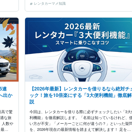
レンタカーマメ知識
5連
【2026年最新】レンタカーを借りるなら絶対チ
へ出か
ック！旅を10倍楽にする「3大便利機能」徹底解
説
最高で驚
今回は、レンタカーを借りる際に必ずチェックしたい「3大
快適な旅
利機能」を徹底解説します。「名前は知っているけれど、
 人数や
い方が不安」「メーカーごとに何が違うの？」といった疑
、最…
を、2026年現在の最新情報を踏まえて解決します！ 足を…