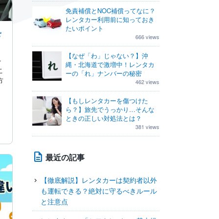
免責補償とNOC補償ってなに？
レンタカー利用前に知っておき
たいポイント
を
666 views
【なぜ「わ」じゃない？】沖
を
縄・北海道で激増中！レンタカ
こ
ーの「れ」ナンバーの秘密
方
462 views
【もしレンタカーを傷つけた
ら？】旅先でうっかり…そんな
ときの正しい対処法とは？
381 views
最近の記事
【徹底解説】レンタカーは契約者以外
も運転できる？絶対に守るべきルール
と注意点