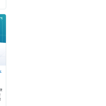
ェ
便
使
問