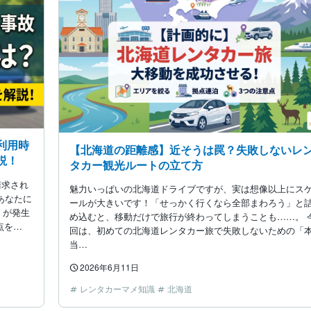
利用時
【北海道の距離感】近そうは罠？失敗しないレ
説！
タカー観光ルートの立て方
請求され
魅力いっぱいの北海道ドライブですが、実は想像以上にス
あなたに
ールが大きいです！「せっかく行くなら全部まわろう」と
）が発生
め込むと、移動だけで旅行が終わってしまうことも……。 
点を…
回は、初めての北海道レンタカー旅で失敗しないための「
当…
2026年6月11日
レンタカーマメ知識
北海道