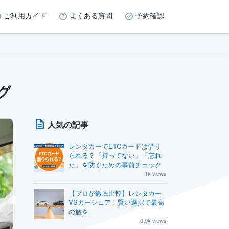
ご利用ガイド
よくある質問
予約確認
グ
人気の記事
レンタカーでETCカードは借り
られる？「持ってない」「忘れ
た」を防ぐための事前チェック
1k views
【プロが徹底比較】レンタカー
VSカーシェア！賢い選択で最高
の旅を
0.9k views