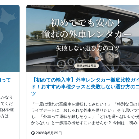
知って
【初めての輸入車】外車レンタカー徹底比較ガ
ド！おすすめ車種クラスと失敗しない選び方の
ツ
へかなり
してくだ
「一度は憧れの高級車を運転してみたい！」 「特別な日の
運休や遅
ライブデートに、おしゃれな外車を借りたい」 そう思いつ
の方は
も、「外車って運転が難しそう…」「どれを選べばいいか
からない」と一歩踏み出せずにいませんか？ 今回は、初め
2026年5月29日