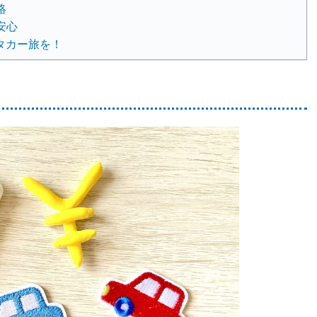
絡
安心
タカー旅を！