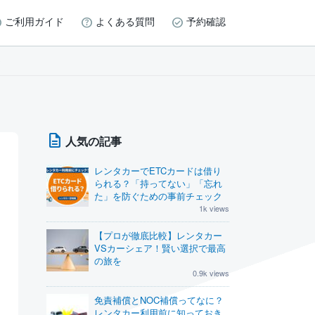
ご利用ガイド
よくある質問
予約確認
ト
人気の記事
レンタカーでETCカードは借り
られる？「持ってない」「忘れ
た」を防ぐための事前チェック
1k views
【プロが徹底比較】レンタカー
VSカーシェア！賢い選択で最高
の旅を
0.9k views
免責補償とNOC補償ってなに？
レンタカー利用前に知っておき